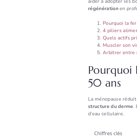
aider à adopter les b
régénération
en prof
Pourquoi la fe
4 piliers alime
Quels actifs pr
Muscler son vi
Arbitrer entre
Pourquoi 
50 ans
La ménopause réduit 
structure du derme
.
d’eau cellulaire.
Chiffres clés