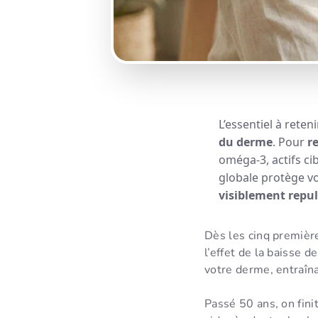
L’essentiel à reteni
du derme
. Pour
r
oméga-3, actifs ci
globale protège vo
visiblement repu
Dès les cinq premièr
l’effet de la baisse 
votre derme, entraîn
Passé 50 ans, on fini