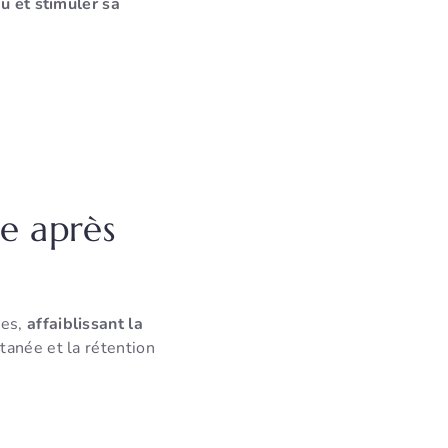
u et stimuler sa
ne après
ées,
affaiblissant la
tanée et la rétention