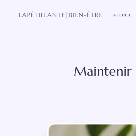
Aller
au
LAPÉTILLANTE|BIEN-ÊTRE
ACCUEIL
contenu
Maintenir 