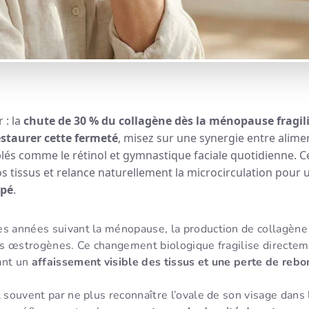
r : la
chute de 30 % du collagène dès la ménopause fragili
estaurer cette fermeté
, misez sur une synergie entre alime
blés comme le rétinol et gymnastique faciale quotidienne. 
s tissus et relance naturellement la microcirculation pour
lpé
.
es années suivant la ménopause, la production de collagèn
des œstrogènes. Ce changement biologique fragilise directem
ant un
affaissement visible des tissus et une perte de rebo
t souvent par ne plus reconnaître l’ovale de son visage dans l