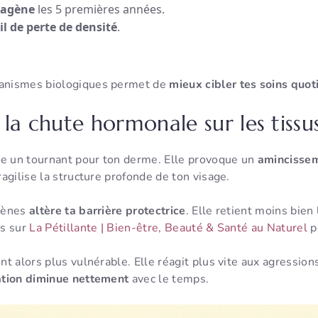
lagène
les 5 premières années.
il de perte de densité
.
anismes biologiques permet de
mieux cibler tes soins quot
 la chute hormonale sur les tissu
 un tournant pour ton derme. Elle provoque un
amincissem
ragilise la structure profonde de ton visage.
gènes
altère ta barrière protectrice
. Elle retient moins bien 
ls sur
La Pétillante | Bien-être, Beauté & Santé au Naturel
p
t alors plus vulnérable. Elle réagit plus vite aux agression
ation diminue nettement
avec le temps.