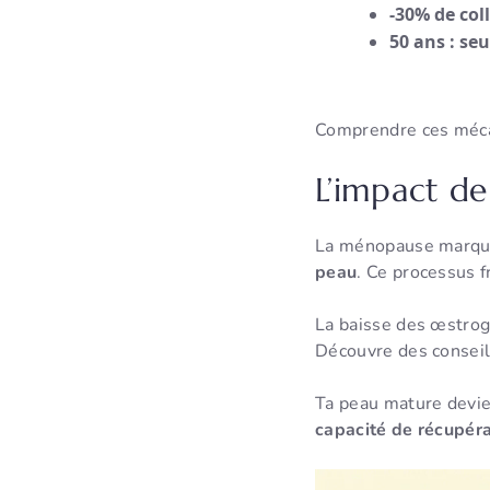
-30% de col
50 ans : seu
Comprendre ces méc
L’impact de
La ménopause marque
peau
. Ce processus f
La baisse des œstro
Découvre des consei
Ta peau mature devien
capacité de récupér