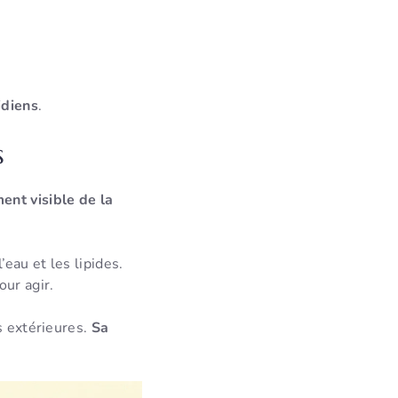
idiens
.
s
ent visible de la
l’eau et les lipides.
our agir.
s extérieures.
Sa