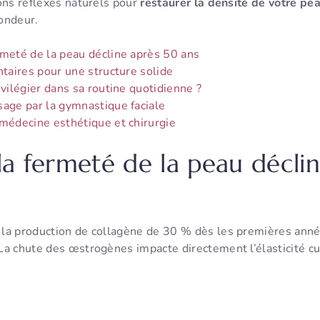
ons réflexes naturels pour
restaurer la densité de votre pea
ondeur.
rmeté de la peau décline après 50 ans
ntaires pour une structure solide
ivilégier dans sa routine quotidienne ?
sage par la gymnastique faciale
 médecine esthétique et chirurgie
la fermeté de la peau décli
la production de collagène de 30 % dès les premières ann
 La chute des œstrogènes impacte directement l’élasticité cu