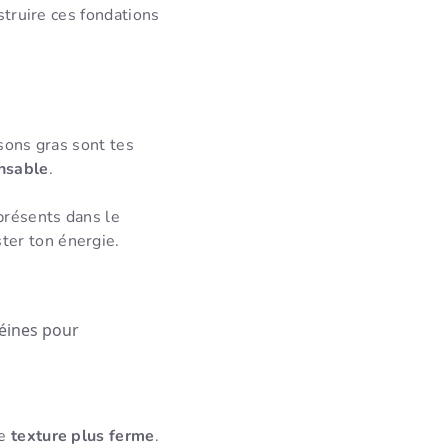
truire ces fondations
ssons gras sont tes
nsable
.
présents dans le
ter ton énergie.
éines pour
ne
texture plus ferme
.