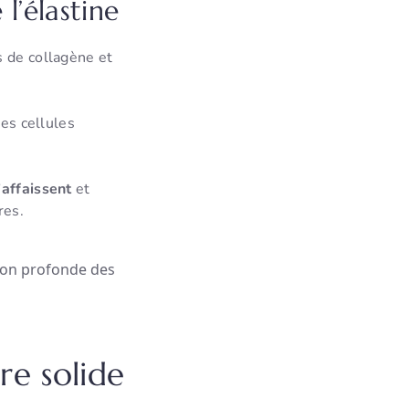
l’élastine
s de collagène et
tes cellules
’affaissent
et
res.
ion profonde des
re solide