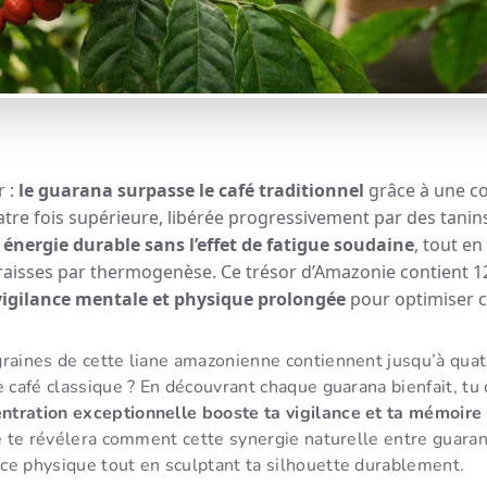
r :
le guarana surpasse le café traditionnel
grâce à une c
atre fois supérieure, libérée progressivement par des tanins
e
énergie durable sans l’effet de fatigue soudaine
, tout en
aisses par thermogenèse. Ce trésor d’Amazonie contient 12
vigilance mentale et physique prolongée
pour optimiser 
raines de cette liane amazonienne contiennent jusqu’à quatr
e café classique ? En découvrant chaque guarana bienfait, t
ntration exceptionnelle booste ta vigilance et ta mémoire
le te révélera comment cette synergie naturelle entre guaran
ce physique tout en sculptant ta silhouette durablement.