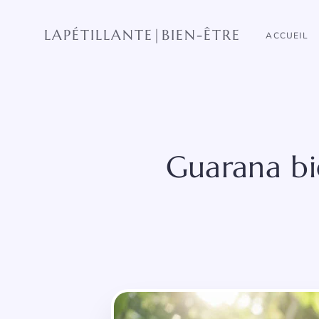
Aller
au
LAPÉTILLANTE|BIEN-ÊTRE
ACCUEIL
contenu
Guarana bie