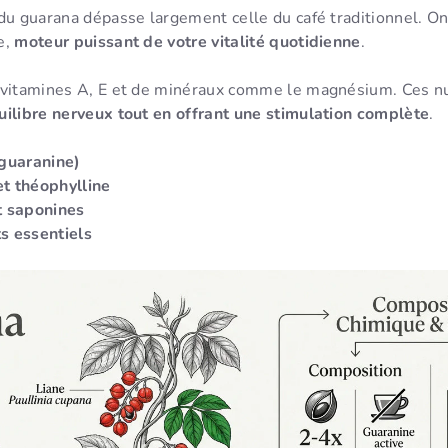
 du guarana dépasse largement celle du café traditionnel. 
e,
moteur puissant de votre vitalité quotidienne
.
 vitamines A, E et de minéraux comme le magnésium. Ces n
uilibre nerveux tout en offrant une stimulation complète
.
(guaranine)
t théophylline
t saponines
s essentiels