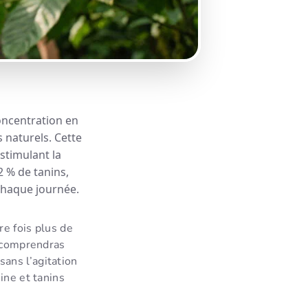
oncentration en
 naturels. Cette
 stimulant la
 % de tanins,
chaque journée.
e fois plus de
u comprendras
sans l’agitation
ine et tanins