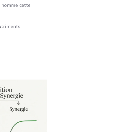
On nomme cette
utriments