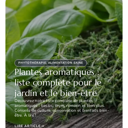
PHYTOTHÉRAPIE
,
ALIMENTATION SAINE
Plantes aromatiques :
liste complète pour le
jardin et le bien-être
Découvrez notre liste complète de plantes
aromatiques : basilic, thym, romarin et bien plus.
Conseils de culture, conservation et bienfaits bien-
être. À lire !
LIRE ARTICLE