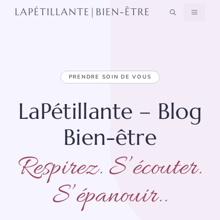
Aller
LAPÉTILLANTE|BIEN-ÊTRE
MENU
au
contenu
PRENDRE SOIN DE VOUS
LaPétillante – Blog
Bien-être
Respirez. S’écouter.
S’épanouir..