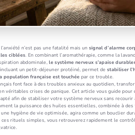
: l’anxiété n’est pas une fatalité mais un
signal d’alarme cor
lles ciblées
. En combinant l’aromathérapie, comme la lavand
spiration abdominale,
le système nerveux s’apaise durabl
 incluant un petit-déjeuner protéiné, permet de
stabiliser l
a population française est touchée
par ce trouble.
çais font face à des troubles anxieux au quotidien, transfo
n véritables crises de panique. Cet article vous guide pour 
dapté afin de stabiliser votre système nerveux sans recouri
ment la puissance des huiles essentielles, combinée à des
t une hygiène de vie optimisée, agira comme un bouclier dur
 ces rituels simples, vous retrouverez rapidement le contrô
lvatrice.