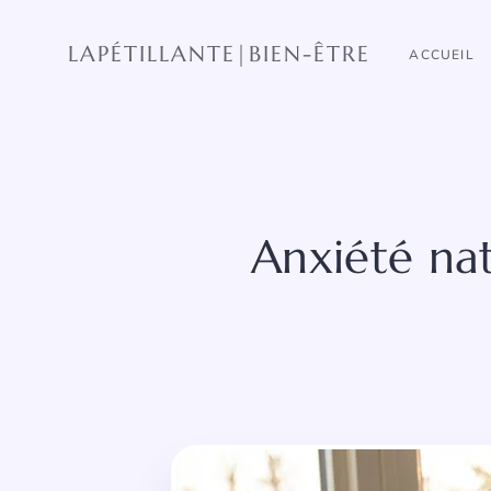
Aller
au
LAPÉTILLANTE|BIEN-ÊTRE
ACCUEIL
contenu
Anxiété nat