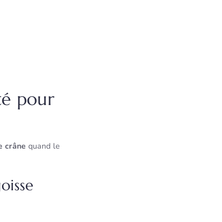
té pour
e crâne
quand le
goisse