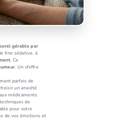
porel gérable par
e fine sédative, à
ement
. Ce
’humeur
. Un chiffre
rmant parfois de
choisir un anxiété
r aux médicaments.
 techniques de
able pour votre
le de vos émotions et