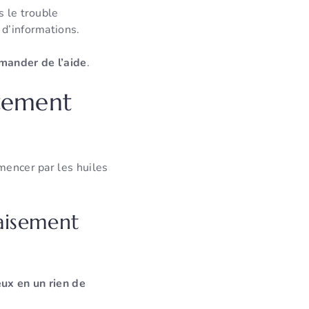
s le trouble
 d’informations.
mander de l’aide
.
itement
mencer par les huiles
paisement
ux en un rien de